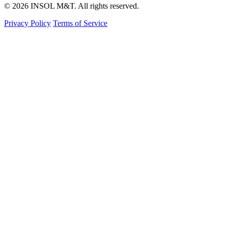
© 2026 INSOL M&T. All rights reserved.
Privacy Policy
Terms of Service