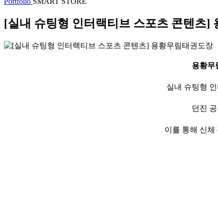
Portfolio
SMART STORE
[실내 슈팅형 인터랙티브 스포츠 콘텐츠
용황무
실내 슈팅형 인
던진 공
이를 통해 신체