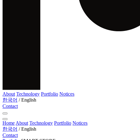
About
Technology
Portfolio
Notices
한국어
/
English
Contact
Home
About
Technology
Portfolio
Notices
한국어
/
English
Contact