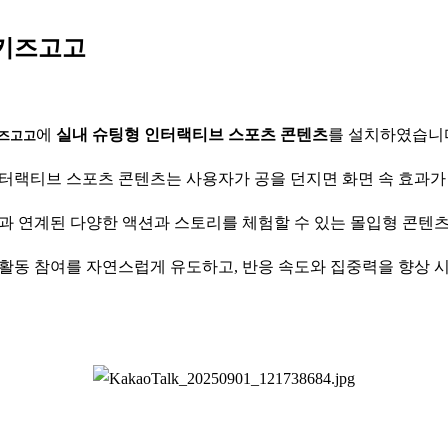
 키즈고고
에
실내 슈팅형 인터랙티브 스포츠 콘텐츠
를 설치하였습니
즈고고
터랙티브 스포츠 콘텐츠는 사용자가 공을 던지면 화면 속 효과가
과 연계된 다양한 액션과 스토리를 체험할 수 있는 몰입형 콘텐
 활동 참여를 자연스럽게 유도하고, 반응 속도와 집중력을 향상 시