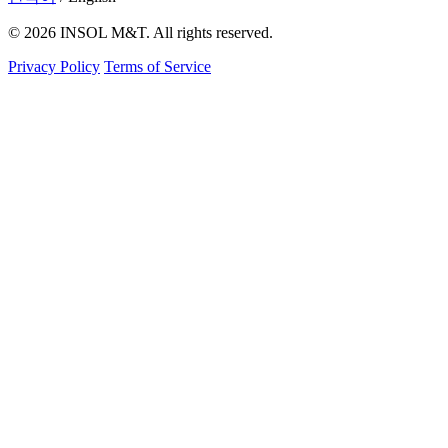
© 2026 INSOL M&T. All rights reserved.
Privacy Policy
Terms of Service