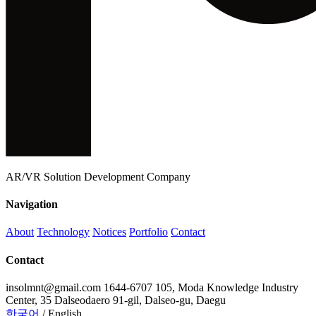
AR/VR Solution Development Company
Navigation
About
Technology
Notices
Portfolio
Contact
Contact
insolmnt@gmail.com
1644-6707
105, Moda Knowledge Industry
Center, 35 Dalseodaero 91-gil, Dalseo-gu, Daegu
한국어
/
English