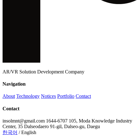
AR/VR Solution Development Company
Navigation
About
Technology
Notices
Portfolio
Contact
Contact
insolmnt@gmail.com
1644-6707
105, Moda Knowledge Industry
Center, 35 Dalseodaero 91-gil, Dalseo-gu, Daegu
한국어
/
English