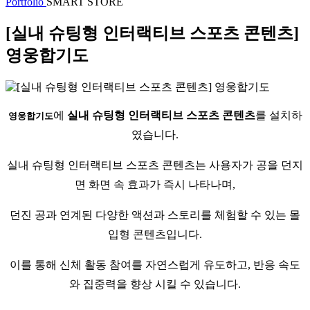
Portfolio
SMART STORE
[실내 슈팅형 인터랙티브 스포츠 콘텐츠]
영웅합기도
에
실내 슈팅형 인터랙티브 스포츠 콘텐츠
를 설치하
영웅합기도
였습니다.
실내 슈팅형 인터랙티브 스포츠 콘텐츠는 사용자가 공을 던지
면 화면 속 효과가 즉시 나타나며,
던진 공과 연계된 다양한 액션과 스토리를 체험할 수 있는 몰
입형 콘텐츠입니다.
이를 통해 신체 활동 참여를 자연스럽게 유도하고, 반응 속도
와 집중력을 향상 시킬 수 있습니다.