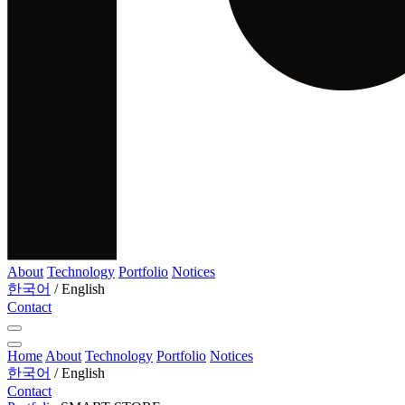
About
Technology
Portfolio
Notices
한국어
/
English
Contact
Home
About
Technology
Portfolio
Notices
한국어
/
English
Contact