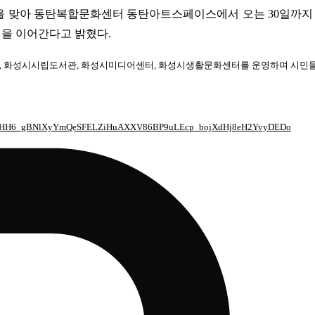
년을 맞아 동탄복합문화센터 동탄아트스페이스에서 오는 30일까지
전을 이어간다고 밝혔다.
, 화성시시립도서관, 화성시미디어센터, 화성시생활문화센터를 운영하며 시민들의
=IwAR0XHH6_gBNlXyYmQeSFELZiHuAXXV86BP9uLEcp_bojXdHj8eH2YvyDEDo