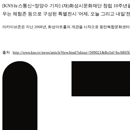
[KNS뉴스통신=정양수 기자] (재)화성시문화재단 창립 10주
우는 체험존 등으로 구성된 특별전시 '어제, 오늘 그리고 내일'
아카이브존은 지난 2008년, 화성아트홀의 개관을 시작으로 동탄복합문화센터
출처 :
http://www.kns.tv/news/articleView.html?idxno=509021&fbclid