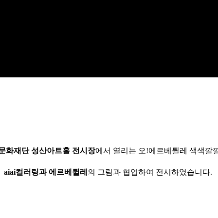
문화재단 성산아트홀 전시장
에서 열리는 오!에르베튈레 색색깔
aiai컬러링과 에르베튈레
의 그림과 협업하여
전시하였습니다.