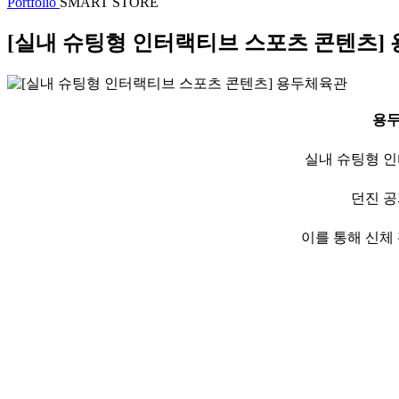
Portfolio
SMART STORE
[실내 슈팅형 인터랙티브 스포츠 콘텐츠]
용
실내 슈팅형 인
던진 공
이를 통해 신체