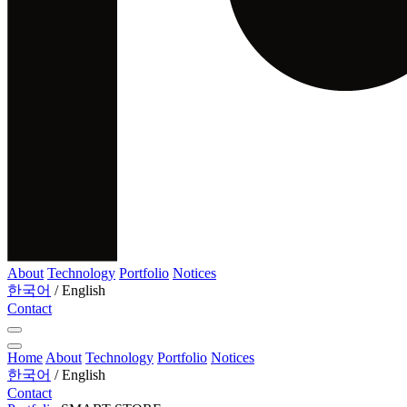
About
Technology
Portfolio
Notices
한국어
/
English
Contact
Home
About
Technology
Portfolio
Notices
한국어
/
English
Contact