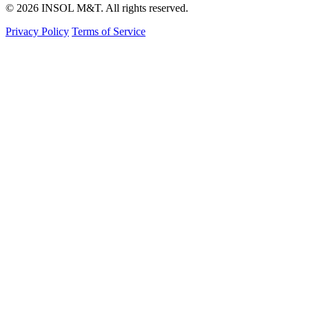
© 2026 INSOL M&T. All rights reserved.
Privacy Policy
Terms of Service