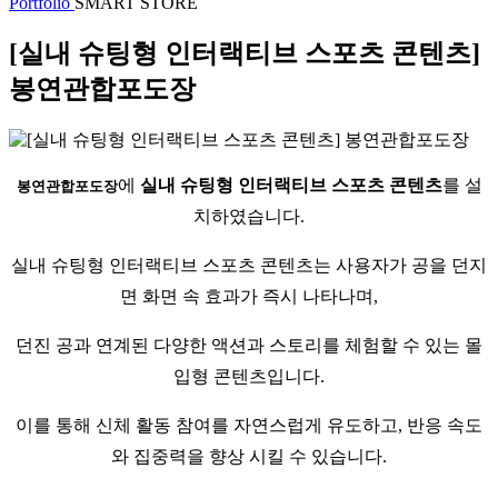
Portfolio
SMART STORE
[실내 슈팅형 인터랙티브 스포츠 콘텐츠]
봉연관합포도장
에
실내 슈팅형 인터랙티브 스포츠 콘텐츠
를 설
봉연관합포도장
치하였습니다.
실내 슈팅형 인터랙티브 스포츠 콘텐츠는 사용자가 공을 던지
면 화면 속 효과가 즉시 나타나며,
던진 공과 연계된 다양한 액션과 스토리를 체험할 수 있는 몰
입형 콘텐츠입니다.
이를 통해 신체 활동 참여를 자연스럽게 유도하고, 반응 속도
와 집중력을 향상 시킬 수 있습니다.