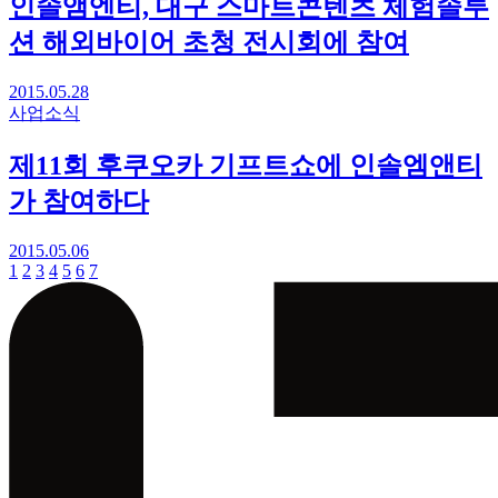
인솔앰엔티, 대구 스마트콘텐츠 체험솔루
션 해외바이어 초청 전시회에 참여
2015.05.28
사업소식
제11회 후쿠오카 기프트쇼에 인솔엠앤티
가 참여하다
2015.05.06
1
2
3
4
5
6
7